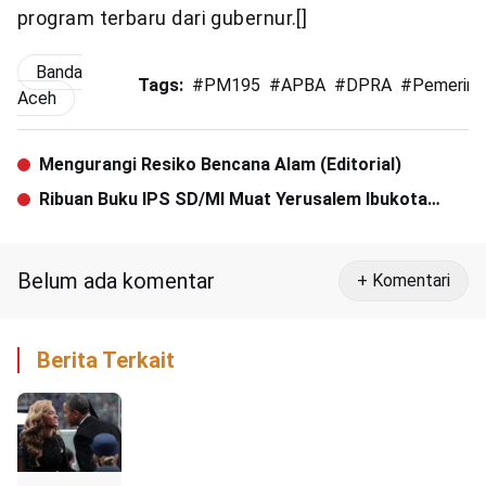
program terbaru dari gubernur.[]
Banda
Tags:
#
PM195
#
APBA
#
DPRA
#
Pemerint
Aceh
Mengurangi Resiko Bencana Alam (Editorial)
Ribuan Buku IPS SD/MI Muat Yerusalem Ibukota
Israel Ditemukan di Aceh Barat
Belum ada komentar
+ Komentari
Berita Terkait