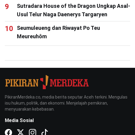
Sutradara House of the Dragon Ungkap Asal-
Usul Telur Naga Daenerys Targaryen
Seumuleueng dan Riwayat Po Teu
Meureuhôm
PikiranMerdeka.co, media berita seputar Aceh terkini. Mengulas
isu hukum, politik, dan ekonomi. Menjelajah pemikiran,
menyuarakan kebebasan.
Media Sosial