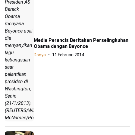
Presiden AS
Barack
Obama
menyapa
Beyonce usai
dia
Media Perancis Beritakan Perselingkuhan
menyanyikan
Obama dengan Beyonce
lagu
Donya
11 Februari 2014
kebangsaan
saat
pelantikan
presiden di
Washington,
Senin
(21/1/2013).
(REUTERS/Win
McNamee/Pool)