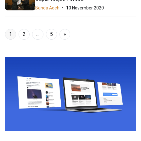
Banda Aceh
10 November 2020
1
2
…
5
»