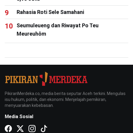
Rahasia Roti Sele Samahani
Seumuleueng dan Riwayat Po Teu
Meureuhôm
PikiranMerdeka.co, media berita seputar Aceh terkini. Mengulas
isu hukum, politik, dan ekonomi. Menjelajah pemikiran,
menyuarakan kebebasan.
Media Sosial