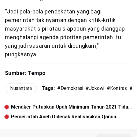
“Jadi pola-pola pendekatan yang bagi
pemerintah tak nyaman dengan kritik-kritik
masyarakat sipil atau siapapun yang dianggap
menghalangi agenda prioritas pemerintah itu
yang jadi sasaran untuk dibungkam,”
pungkasnya.
Sumber: Tempo
Nusantara
Tags:
#
Demokrasi
#
Jokowi
#
Kontras
#
P
Menaker Putuskan Upah Minimum Tahun 2021 Tidak
Naik
Pemerintah Aceh Didesak Realisasikan Qanun
Kepemudaan