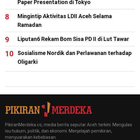
Paper Presentation di Tokyo
Mingintip Aktivitas LDII Aceh Selama
Ramadan
Liputan6 Rekam Bom Sisa PD II di Lut Tawar
Sosialisme Nordik dan Perlawanan terhadap
Oligarki
PikiranMerdeka.co, media berita seputar Aceh terkini. Mengulas
isu hukum, politik, dan ekonomi. Menjelajah pemikiran,
menyuarakan kebebasan.