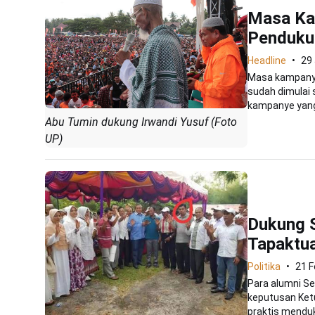
Masa Ka
Penduku
Headline
29
Masa kampanye
sudah dimulai 
kampanye yang
Abu Tumin dukung Irwandi Yusuf (Foto
UP)
Dukung S
Tapaktu
Politika
21 F
Para alumni S
keputusan Ketu
praktis menduk