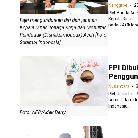
Nanggroe
2
PM, Banda Aceh
Kepala Dinas 
Fajri mengundurkan diri dari jabatan
pada 24 Oktobe
Kepala Dinas Tenaga Kerja dan Mobilitas
Penduduk (Disnakermobduk) Aceh [Foto:
Serambi Indonesia]
FPI Dibu
Pengguna
Nusantara
PM, Jakarta -
simbol, dan at
Indonesia...
Foto: AFP/Adek Berry