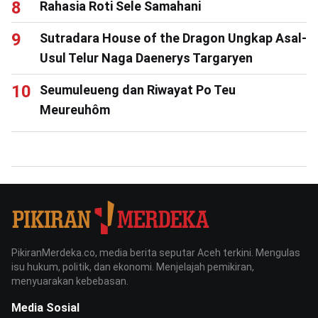
Rahasia Roti Sele Samahani
Sutradara House of the Dragon Ungkap Asal-
Usul Telur Naga Daenerys Targaryen
Seumuleueng dan Riwayat Po Teu
Meureuhôm
PikiranMerdeka.co, media berita seputar Aceh terkini. Mengulas
isu hukum, politik, dan ekonomi. Menjelajah pemikiran,
menyuarakan kebebasan.
Media Sosial