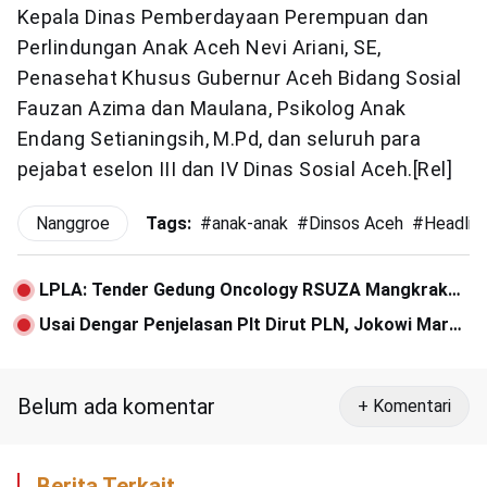
Kepala Dinas Pemberdayaan Perempuan dan
Perlindungan Anak Aceh Nevi Ariani, SE,
Penasehat Khusus Gubernur Aceh Bidang Sosial
Fauzan Azima dan Maulana, Psikolog Anak
Endang Setianingsih, M.Pd, dan seluruh para
pejabat eselon III dan IV Dinas Sosial Aceh.[Rel]
Nanggroe
Tags:
#
anak-anak
#
Dinsos Aceh
#
Headlin
LPLA: Tender Gedung Oncology RSUZA Mangkrak
Karena Banyak ‘Hantunya’
Usai Dengar Penjelasan Plt Dirut PLN, Jokowi Marah
dan Langsung Pergi
Belum ada komentar
+ Komentari
Berita Terkait