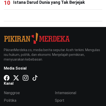
Istana Darud Dunia yang Tak Berjejak
PikiranMerdeka.co, media berita seputar Aceh terkini. Mengulas
isu hukum, politik, dan ekonomi. Menjelajah pemikiran,
menyuarakan kebebasan.
Media Sosial
Kanal
Nanggroe
Internasional
Politika
Sport