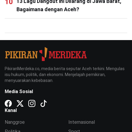
13 Lagu Dangdut ini Dilarang di Jawa Barat,
Bagaimana dengan Aceh?
PikiranMerdeka.co, media berita seputar Aceh terkini. Mengulas
isu hukum, politik, dan ekonomi. Menjelajah pemikiran,
menyuarakan kebebasan.
Media Sosial
Kanal
Nanggroe
Internasional
Politika
Sport