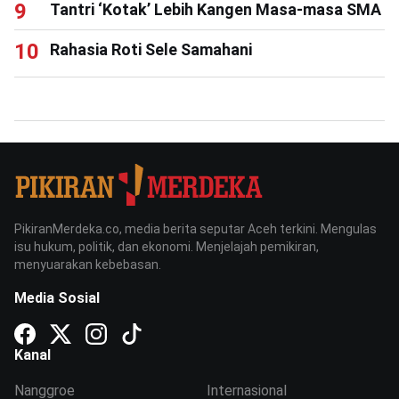
Tantri ‘Kotak’ Lebih Kangen Masa-masa SMA
Rahasia Roti Sele Samahani
PikiranMerdeka.co, media berita seputar Aceh terkini. Mengulas
isu hukum, politik, dan ekonomi. Menjelajah pemikiran,
menyuarakan kebebasan.
Media Sosial
Kanal
Nanggroe
Internasional