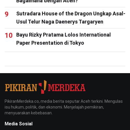
Bagaimana dengan Aceh?
Sutradara House of the Dragon Ungkap Asal-
Usul Telur Naga Daenerys Targaryen
Bayu Rizky Pratama Lolos International
Paper Presentation di Tokyo
PikiranMerdeka.co, media berita seputar Aceh terkini. Mengulas
isu hukum, politik, dan ekonomi. Menjelajah pemikiran,
menyuarakan kebebasan.
Media Sosial