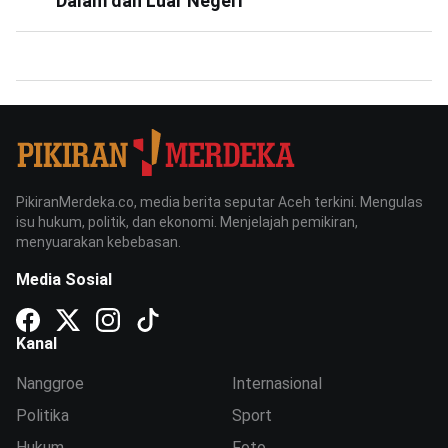
Dalam dan Luar Negeri
PikiranMerdeka.co, media berita seputar Aceh terkini. Mengulas
isu hukum, politik, dan ekonomi. Menjelajah pemikiran,
menyuarakan kebebasan.
Media Sosial
Kanal
Nanggroe
Internasional
Politika
Sport
Hukum
Foto