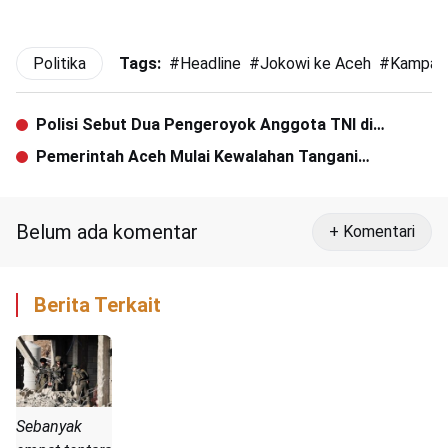
Politika
Tags:
#
Headline
#
Jokowi ke Aceh
#
Kampany
Polisi Sebut Dua Pengeroyok Anggota TNI di
Ciracas adalah Sepasang Suami Istri
Pemerintah Aceh Mulai Kewalahan Tangani
Pengungsi Rohingya
Belum ada komentar
+ Komentari
Berita Terkait
Sebanyak