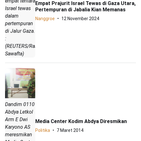
empat tentara
Empat Prajurit Israel Tewas di Gaza Utara,
Israel tewas
Pertempuran di Jabalia Kian Memanas
dalam
Nanggroe
12 November 2024
pertempuran
di Jalur Gaza.
:
(REUTERS/Raneen
Sawafta)
Dandim 0110
Abdya Letkol
Arm E Dwi
Media Center Kodim Abdya Diresmikan
Karyono AS
Politika
7 Maret 2014
meresmikan