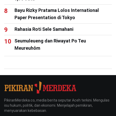
Bayu Rizky Pratama Lolos International
Paper Presentation di Tokyo
Rahasia Roti Sele Samahani
Seumuleueng dan Riwayat Po Teu
Meureuhôm
PikiranMerdeka.co, media berita seputar Aceh terkini. Mengulas
isu hukum, politik, dan ekonomi. Menjelajah pemikiran,
menyuarakan kebebasan.