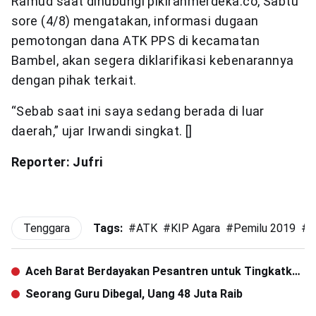
Ramud saat dihubungi pikiranmerdeka.co, Sabtu
sore (4/8) mengatakan, informasi dugaan
pemotongan dana ATK PPS di kecamatan
Bambel, akan segera diklarifikasi kebenarannya
dengan pihak terkait.
“Sebab saat ini saya sedang berada di luar
daerah,” ujar Irwandi singkat. []
Reporter: Jufri
Tenggara
Tags:
#
ATK
#
KIP Agara
#
Pemilu 2019
#
P
Aceh Barat Berdayakan Pesantren untuk Tingkatkan
Produksi Ayam dan Telur
Seorang Guru Dibegal, Uang 48 Juta Raib