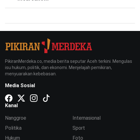
PikiranMerdeka.co, media berita seputar Aceh terkini. Mengulas
isu hukum, politik, dan ekonomi. Menjelajah pemikiran,
menyuarakan kebebasan.
Media Sosial
Kanal
Nanggroe
Internasional
Politika
Sport
Hukum
Foto