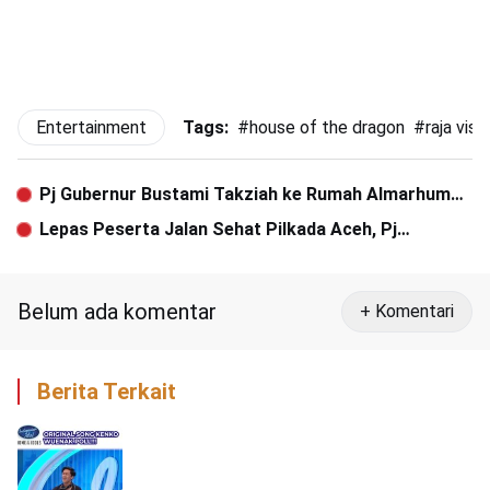
Entertainment
Tags:
#
house of the dragon
#
raja vise
Pj Gubernur Bustami Takziah ke Rumah Almarhumah
Ibu Anggota DPR RI Muslim
Lepas Peserta Jalan Sehat Pilkada Aceh, Pj
Gubernur Ajak Kawal Pilkada Agar Berlangsung
Demokratris
Belum ada komentar
+ Komentari
Berita Terkait