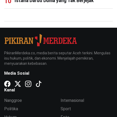
Istana Darud Dunia yang Tak Berjejak
PikiranMerdeka.co, media berita seputar Aceh terkini. Mengulas
isu hukum, politik, dan ekonomi. Menjelajah pemikiran,
menyuarakan kebebasan.
Media Sosial
Kanal
Nanggroe
Internasional
Politika
Sport