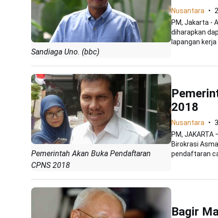
Nusantara
PM, Jakarta - A
diharapkan da
lapangan kerja b
Sandiaga Uno. (bbc)
Pemerin
2018
Nusantara
3
PM, JAKARTA —
Birokrasi Asm
Pemerintah Akan Buka Pendaftaran
pendaftaran ca
CPNS 2018
Bagir M