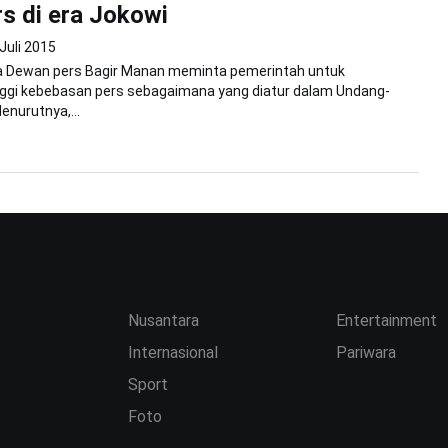
rs di era Jokowi
Juli 2015
ua Dewan pers Bagir Manan meminta pemerintah untuk
nggi kebebasan pers sebagaimana yang diatur dalam Undang-
enurutnya,...
Nusantara
Entertainment
Internasional
Pariwara
Sport
Foto