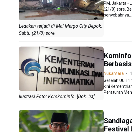
PM, Jakarta - L
(21/8) sore. B
penyebabnya...
Ledakan terjadi di Mal Margo City Depok,
Sabtu (21/8) sore.
Kominfo
Berbasis
Nusantara
Setelah UU 11 
kini Kementri
Peraturan Mente
Ilustrasi Foto: Kemkominfo. [Dok. Ist]
Sandiaga
Festival 