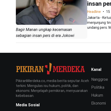
insan pe
Headline
15 
Jakarta - Ket
menjunjung ti
undang pers. M
Bagir Manan ungkap kecemasan
sebagian insan pers di era Jokowi
Kanal
Nanggroe
PikiranMerdeka.co, media berita seputar Aceh
terkini. Mengulas isu hukum, politik, dan
Politika
ekonomi. Menjelajah pemikiran, menyuarakan
Hukum
kebebasan.
Ekonomi
Media Sosial