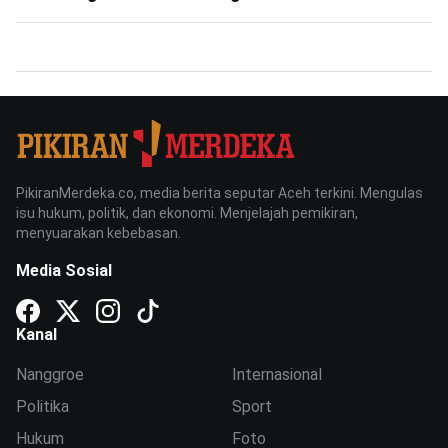
PikiranMerdeka.co, media berita seputar Aceh terkini. Mengulas
isu hukum, politik, dan ekonomi. Menjelajah pemikiran,
menyuarakan kebebasan.
Media Sosial
Kanal
Nanggroe
Internasional
Politika
Sport
Hukum
Foto