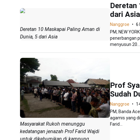
Deretan 
dari Asia
Nanggroe
6
Deretan 10 Maskapai Paling Aman di
PM, NEW YORK -
Dunia, 5 dari Asia
penerbangan pa
menyusun 20...
Prof Sya
Sudah Du
Nanggroe
1
PM, Banda Aceh 
agamis yang d
Masyarakat Rukoh menunggu
Farid...
kedatangan jenazah Prof Farid Wajdi
untuk dikebumikan di kampung