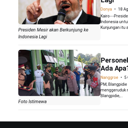
Donya
18 A
Kairo---Presi
Indonesia unt
Kunjungan itu a
Presiden Mesir akan Berkunjung ke
Indonesia Lagi
Personel
Ada Apa
Nanggroe
5
PM, Blangpidie 
menggeruduk 
Blangpidie,...
Foto Istimewa