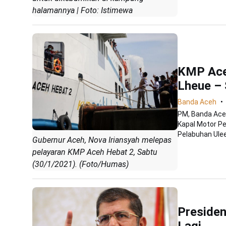
halamannya | Foto: Istimewa
KMP Aceh
Lheue –
Banda Aceh
PM, Banda Aceh
Kapal Motor P
Pelabuhan Ulee
Gubernur Aceh, Nova Iriansyah melepas
pelayaran KMP Aceh Hebat 2, Sabtu
(30/1/2021). (Foto/Humas)
Presiden
Lagi