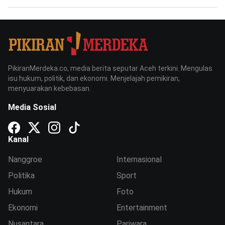
PikiranMerdeka.co, media berita seputar Aceh terkini. Mengulas
isu hukum, politik, dan ekonomi. Menjelajah pemikiran,
menyuarakan kebebasan.
Media Sosial
Kanal
Nanggroe
Internasional
Politika
Sport
Hukum
Foto
Ekonomi
Entertainment
Nusantara
Pariwara