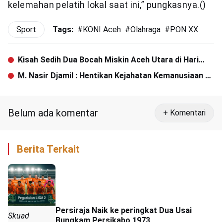
kelemahan pelatih lokal saat ini,” pungkasnya.()
Sport
Tags:
#
KONI Aceh
#
Olahraga
#
PON XX
Kisah Sedih Dua Bocah Miskin Aceh Utara di Hari
Lebaran
M. Nasir Djamil : Hentikan Kejahatan Kemanusiaan di
Rohingya
Belum ada komentar
+ Komentari
Berita Terkait
Persiraja Naik ke peringkat Dua Usai
Skuad
Bungkam Persikabo 1973