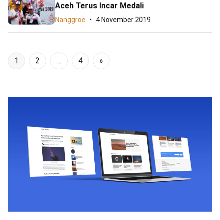
Aceh Terus Incar Medali
Nanggroe
4 November 2019
1
2
…
4
»