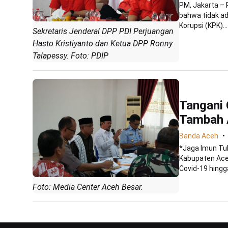
PM, Jakarta – 
bahwa tidak ad
Korupsi (KPK)...
Sekretaris Jenderal DPP PDI Perjuangan
Hasto Kristiyanto dan Ketua DPP Ronny
Talapessy. Foto: PDIP
Tangani
Tambah 
Banda Aceh
*Jaga Imun Tu
Kabupaten Ace
Covid-19 hingg
Foto: Media Center Aceh Besar.