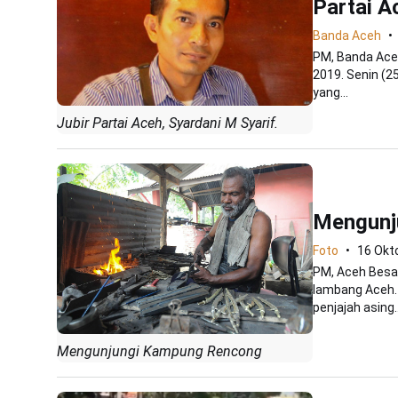
Partai A
Banda Aceh
PM, Banda Aceh
2019. Senin (2
yang...
Jubir Partai Aceh, Syardani M Syarif.
Mengunj
Foto
16 Okt
PM, Aceh Besar
lambang Aceh.
penjajah asing..
Mengunjungi Kampung Rencong