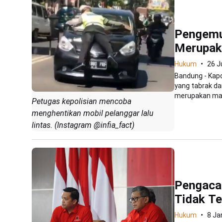
Pengemud
Merupak
Hukum
26 J
Bandung - Kap
yang tabrak da
merupakan mah
Petugas kepolisian mencoba
menghentikan mobil pelanggar lalu
lintas. (Instagram @infia_fact)
Pengaca
Tidak Te
Hukum
8 Ja