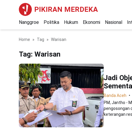
PIKIRAN MERDEKA
Nanggroe
Politika
Hukum
Ekonomi
Nasional
In
Home
Tag
Warisan
Tag:
Warisan
Jadi Obj
Sementa
Banda Aceh
PM, Jantho - 
pengosongan d
keterangan re