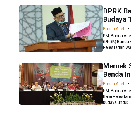
DPRK Ba
Budaya 
Banda Aceh
PM, Banda Aceh
(DPRK) Banda 
Pelestarian Wa
Memek S
Benda In
Banda Aceh
PM, Banda Ace
Balai Pelestar
budaya untuk...