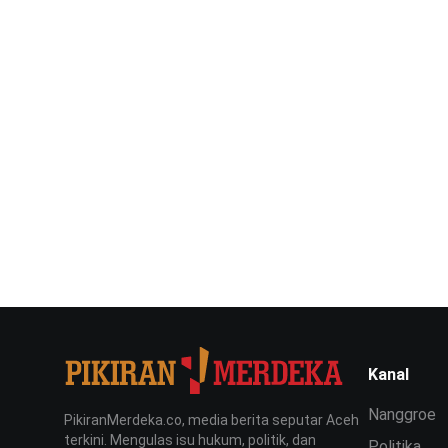
Kanal
Nanggroe
PikiranMerdeka.co, media berita seputar Aceh
terkini. Mengulas isu hukum, politik, dan
Politika