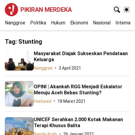
PIKIRAN MERDEKA
Nanggroe
Politika
Hukum
Ekonomi
Nasional
Internasi
Tag:
Stunting
Masyarakat Diajak Sukseskan Pendataan
Keluarga
Nanggroe
3 April 2021
OPINI | Akankah RGG Menjadi Eskalator
Menuju Aceh Bebas Stunting?
Featured
18 Maret 2021
UNICEF Serahkan 2.000 Kotak Makanan
Terapi Khusus Balita
Banda Aceh
26 Januari 2021