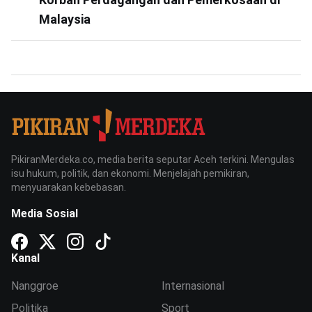
Malaysia
PikiranMerdeka.co, media berita seputar Aceh terkini. Mengulas
isu hukum, politik, dan ekonomi. Menjelajah pemikiran,
menyuarakan kebebasan.
Media Sosial
Kanal
Nanggroe
Internasional
Politika
Sport