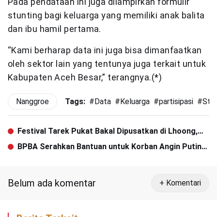
Pada pendataan ini juga dilampirkan formulir
stunting bagi keluarga yang memiliki anak balita
dan ibu hamil pertama.
“Kami berharap data ini juga bisa dimanfaatkan
oleh sektor lain yang tentunya juga terkait untuk
Kabupaten Aceh Besar,” terangnya.(*)
Nanggroe
Tags:
#
Data
#
Keluarga
#
partisipasi
#
Stun
Festival Tarek Pukat Bakal Dipusatkan di Lhoong,
Aceh Besar
BPBA Serahkan Bantuan untuk Korban Angin Puting
Beliung di Aceh Besar
Belum ada komentar
+ Komentari