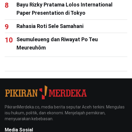
Bayu Rizky Pratama Lolos International
Paper Presentation di Tokyo
Rahasia Roti Sele Samahani
Seumuleueng dan Riwayat Po Teu
Meureuhôm
PikiranMerdeka.co, media berita seputar Aceh terkini. Mengulas
isu hukum, politik, dan ekonomi. Menjelajah pemikiran,
menyuarakan kebebasan.
Media Sosial