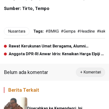
Sumber: Tirto, Tempo
Nusantara
Tags:
#
BMKG
#
Gempa
#
Headline
#
keku
Rawat Kerukunan Umat Beragama, Alumni
Lemhanas Ajak Kedepankan Dialog
Anggota DPR-RI Anwar Idris: Kenaikan Harga Elpiji 3
Kg Tak Efektif
Belum ada komentar
+ Komentari
Berita Terkait
Diserahkan ke Kemendagri, Ini