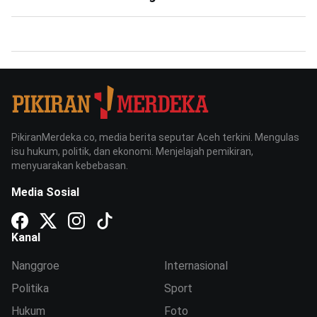
PikiranMerdeka.co, media berita seputar Aceh terkini. Mengulas
isu hukum, politik, dan ekonomi. Menjelajah pemikiran,
menyuarakan kebebasan.
Media Sosial
Kanal
Nanggroe
Internasional
Politika
Sport
Hukum
Foto