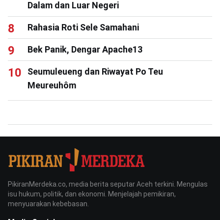
Dalam dan Luar Negeri
Rahasia Roti Sele Samahani
Bek Panik, Dengar Apache13
Seumuleueng dan Riwayat Po Teu
Meureuhôm
PikiranMerdeka.co, media berita seputar Aceh terkini. Mengulas
isu hukum, politik, dan ekonomi. Menjelajah pemikiran,
menyuarakan kebebasan.