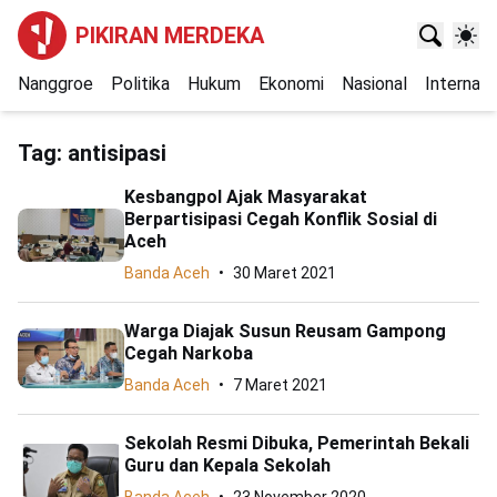
PIKIRAN MERDEKA
Nanggroe
Politika
Hukum
Ekonomi
Nasional
Internasi
Tag:
antisipasi
Kesbangpol Ajak Masyarakat
Berpartisipasi Cegah Konflik Sosial di
Aceh
Banda Aceh
30 Maret 2021
Warga Diajak Susun Reusam Gampong
Cegah Narkoba
Banda Aceh
7 Maret 2021
Sekolah Resmi Dibuka, Pemerintah Bekali
Guru dan Kepala Sekolah