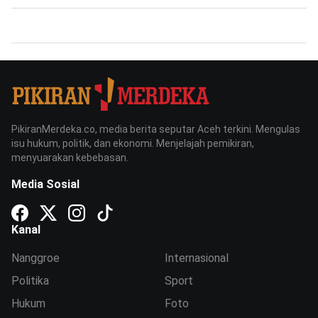
PikiranMerdeka.co, media berita seputar Aceh terkini. Mengulas
isu hukum, politik, dan ekonomi. Menjelajah pemikiran,
menyuarakan kebebasan.
Media Sosial
Kanal
Nanggroe
Internasional
Politika
Sport
Hukum
Foto