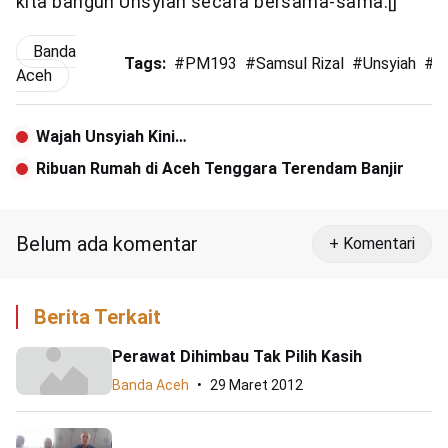
kita bangun Unsyiah secara bersama-sama.[]
Banda
Tags:
#
PM193
#
Samsul Rizal
#
Unsyiah
#
W
Aceh
Wajah Unsyiah Kini…
Ribuan Rumah di Aceh Tenggara Terendam Banjir
Belum ada komentar
+ Komentari
Berita Terkait
Perawat Dihimbau Tak Pilih Kasih
Banda Aceh
29 Maret 2012