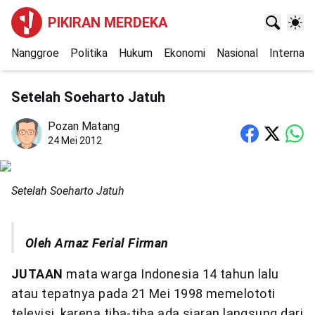
PIKIRAN MERDEKA
Nanggroe
Politika
Hukum
Ekonomi
Nasional
Internasi
Setelah Soeharto Jatuh
Pozan Matang
24 Mei 2012
Setelah Soeharto Jatuh
Oleh Arnaz Ferial Firman
JUTAAN
mata warga Indonesia 14 tahun lalu
atau tepatnya pada 21 Mei 1998 memelototi
televisi, karena tiba-tiba ada siaran langsung dari