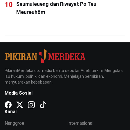
Seumuleueng dan Riwayat Po Teu
Meureuhôm
PikiranMerdeka.co, media berita seputar Aceh terkini. Mengulas
isu hukum, politik, dan ekonomi. Menjelajah pemikiran,
menyuarakan kebebasan.
Media Sosial
Kanal
Nanggroe
Internasional