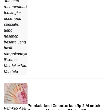
Junianto
memperlihatkan
tersangka
perampok
spesialis
uang
nasabah
beserta uang
hasil
rampokannya.
|Pikiran
Merdeka/Taufan
Mustafa
Pemkab Asel Gelontorkan Rp 2 M untuk
Pemkab Asel