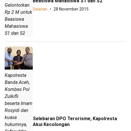
Beasiswa Mahasiswa S1 dan S2
Gelontorkan
Selatan
28 November 2015
Rp 2 M untuk
Beasiswa
Mahasiswa
S1 dan S2
Kapolresta
Banda Aceh,
Kombes Pol
Zulkifli
beserta Imam
Rosyidi dan
kuasa
Selebaran DPO Terorisme, Kapolresta
hukumnya,
Akui Kecolongan