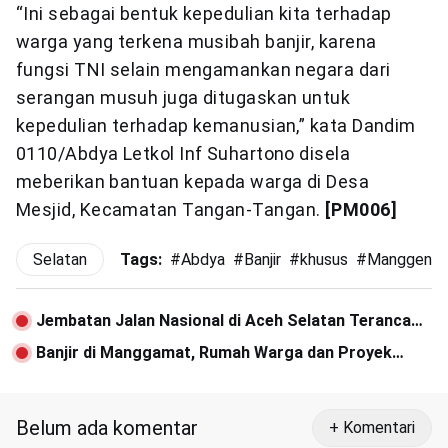
“Ini sebagai bentuk kepedulian kita terhadap
warga yang terkena musibah banjir, karena
fungsi TNI selain mengamankan negara dari
serangan musuh juga ditugaskan untuk
kepedulian terhadap kemanusian,” kata Dandim
0110/Abdya Letkol Inf Suhartono disela
meberikan bantuan kepada warga di Desa
Mesjid, Kecamatan Tangan-Tangan.
[PM006]
Selatan
Tags:
#
Abdya
#
Banjir
#
khusus
#
Manggeng
Jembatan Jalan Nasional di Aceh Selatan Terancam
Ambruk
Banjir di Manggamat, Rumah Warga dan Proyek
Dana Desa Rusak
Belum ada komentar
+ Komentari