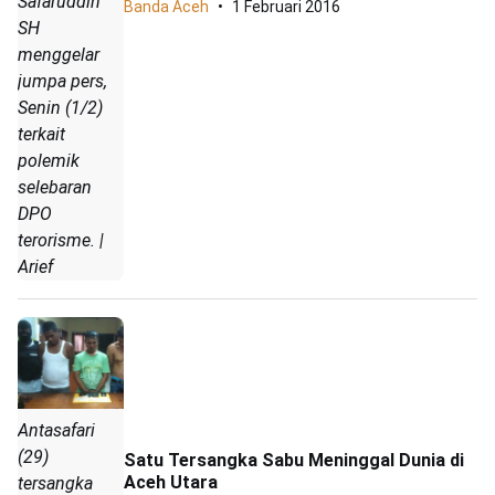
Safaruddin
Banda Aceh
1 Februari 2016
SH
menggelar
jumpa pers,
Senin (1/2)
terkait
polemik
selebaran
DPO
terorisme. |
Arief
Antasafari
(29)
Satu Tersangka Sabu Meninggal Dunia di
Aceh Utara
tersangka