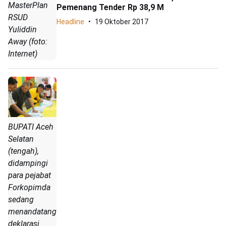
MasterPlan
Pemenang Tender Rp 38,9 M
RSUD
Headline
19 Oktober 2017
Yuliddin
Away (foto:
Internet)
BUPATI Aceh
Selatan
(tengah),
didampingi
para pejabat
Forkopimda
sedang
menandatangani
deklarasi