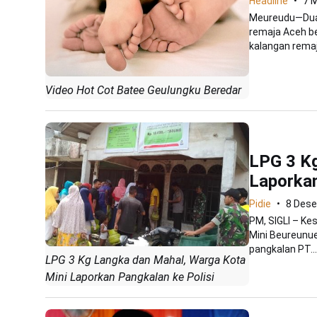
Headline
7 
Meureudu—Dua 
remaja Aceh be
kalangan remaja
Video Hot Cot Batee Geulungku Beredar
LPG 3 Kg
Laporkan
Pidie
8 Des
PM, SIGLI – Ke
Mini Beureunu
pangkalan PT...
LPG 3 Kg Langka dan Mahal, Warga Kota
Mini Laporkan Pangkalan ke Polisi