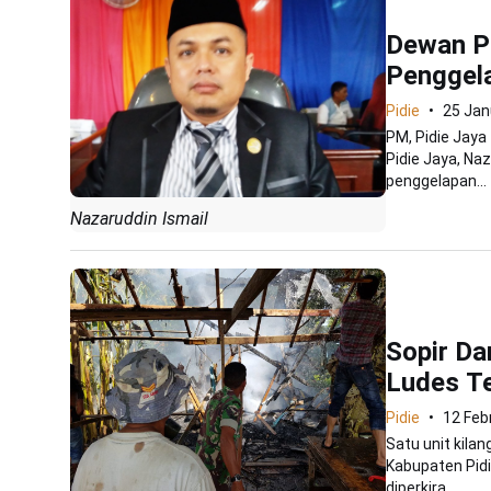
Dewan Pi
Penggela
Pidie
25 Jan
PM, Pidie Jaya
Pidie Jaya, Na
penggelapan...
Nazaruddin Ismail
Sopir Da
Ludes T
Pidie
12 Feb
Satu unit kila
Kabupaten Pidie
diperkira...