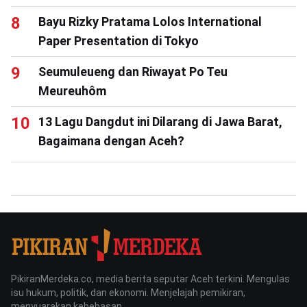
Bayu Rizky Pratama Lolos International
Paper Presentation di Tokyo
Seumuleueng dan Riwayat Po Teu
Meureuhôm
13 Lagu Dangdut ini Dilarang di Jawa Barat,
Bagaimana dengan Aceh?
PikiranMerdeka.co, media berita seputar Aceh terkini. Mengulas
isu hukum, politik, dan ekonomi. Menjelajah pemikiran,
menyuarakan kebebasan.