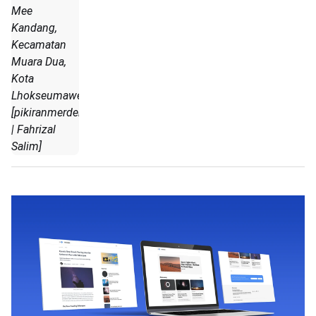
Mee
Kandang,
Kecamatan
Muara Dua,
Kota
Lhokseumawe.
[pikiranmerdeka.co
| Fahrizal
Salim]