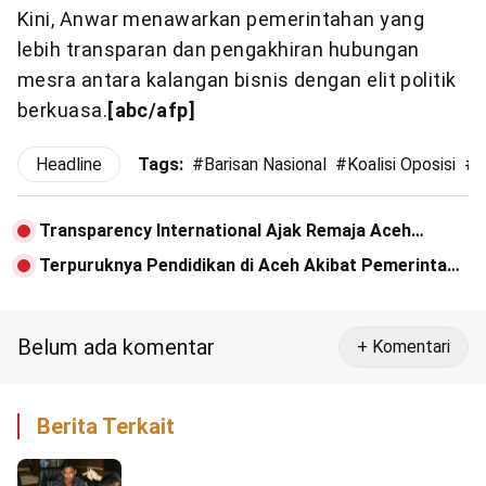
Kini, Anwar menawarkan pemerintahan yang
lebih transparan dan pengakhiran hubungan
mesra antara kalangan bisnis dengan elit politik
berkuasa.
[abc/afp]
Headline
Tags:
#
Barisan Nasional
#
Koalisi Oposisi
#
P
Transparency International Ajak Remaja Aceh
Kampanyekan Antikorupsi
Terpuruknya Pendidikan di Aceh Akibat Pemerintah
Salah Urus
Belum ada komentar
+ Komentari
Berita Terkait