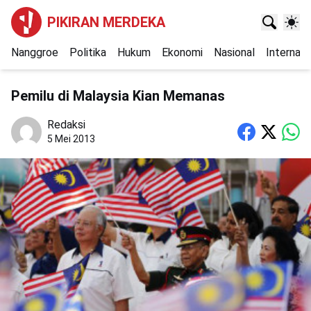
PIKIRAN MERDEKA
Nanggroe
Politika
Hukum
Ekonomi
Nasional
Internasi
Pemilu di Malaysia Kian Memanas
Redaksi
5 Mei 2013