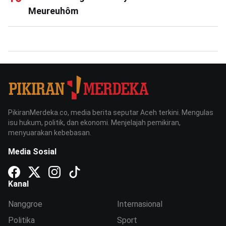
Meureuhôm
PikiranMerdeka.co, media berita seputar Aceh terkini. Mengulas
isu hukum, politik, dan ekonomi. Menjelajah pemikiran,
menyuarakan kebebasan.
Media Sosial
Kanal
Nanggroe
Internasional
Politika
Sport