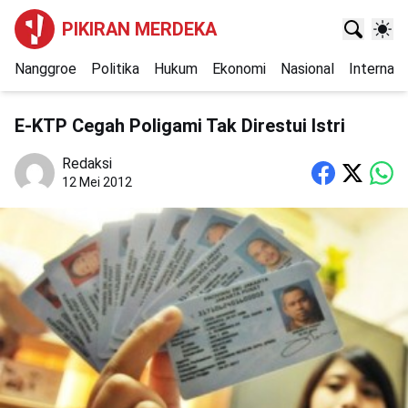
PIKIRAN MERDEKA
Nanggroe
Politika
Hukum
Ekonomi
Nasional
Internasi
E-KTP Cegah Poligami Tak Direstui Istri
Redaksi
12 Mei 2012