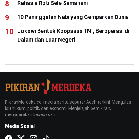
Rahasia Roti Sele Samahani
10 Peninggalan Nabi yang Gemparkan Dunia
Jokowi Bentuk Koopssus TNI, Beroperasi di
Dalam dan Luar Negeri
PikiranMerdeka.co, media berita seputar Aceh terkini. Mengulas
isu hukum, politik, dan ekonomi. Menjelajah pemikiran,
menyuarakan kebebasan.
Media Sosial