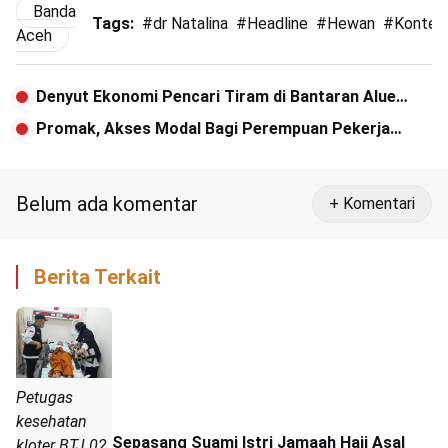
Banda
Tags:
#
dr Natalina
#
Headline
#
Hewan
#
Kontes
Aceh
Denyut Ekonomi Pencari Tiram di Bantaran Alue
Naga
Promak, Akses Modal Bagi Perempuan Pekerja
Industri Rumahan
Belum ada komentar
+ Komentari
Berita Terkait
Petugas
kesehatan
Sepasang Suami Istri Jamaah Haji Asal
kloter BTJ 02