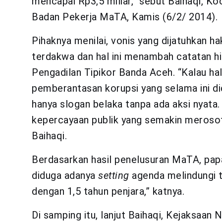
mencapai Rp3,5 miliar,” sebut Baihaqi, Ko
Badan Pekerja MaTA, Kamis (6/2/ 2014).
Pihaknya menilai, vonis yang dijatuhkan h
terdakwa dan hal ini menambah catatan 
Pengadilan Tipikor Banda Aceh. “Kalau hal 
pemberantasan korupsi yang selama ini 
hanya slogan belaka tanpa ada aksi nyata.
kepercayaan publik yang semakin merosot
Baihaqi.
Berdasarkan hasil penelusuran MaTA, papar
diduga adanya
setting
agenda melindungi 
dengan 1,5 tahun penjara,” katnya.
Di samping itu, lanjut Baihaqi, Kejaksa