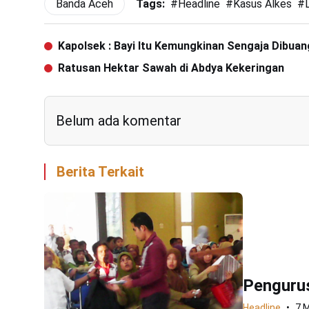
Banda Aceh
Tags:
#
Headline
#
Kasus Alkes
#
Kapolsek : Bayi Itu Kemungkinan Sengaja Dibuan
Ratusan Hektar Sawah di Abdya Kekeringan
Belum ada komentar
Berita Terkait
Penguru
Headline
7 