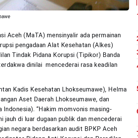
umawe
si Aceh (MaTA) mensinyalir ada permainan
orupsi pengadaan Alat Kesehatan (Alkes)
an Tindak Pidana Korupsi (Tipikor) Banda
terdakwa dinilai mencederai rasa keadilan
mantan Kadis Kesehatan Lhokseumawe), Helma
euangan Aset Daerah Lhokseumawe, dan
a Indonesia). “Hakim momvonis masing-
i jauh di luar dugaan publik dan mencederai
gian negara berdasarkan audit BPKP Aceh