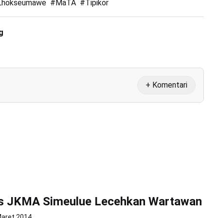
Lhokseumawe
#
MaTA
#
Tipikor
g
+ Komentari
s JKMA Simeulue Lecehkan Wartawan
Maret 2014