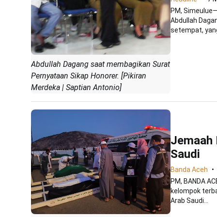
PM, Simeulue—
Abdullah Daga
setempat, yan
Abdullah Dagang saat membagikan Surat
Pernyataan Sikap Honorer. [Pikiran
Merdeka | Saptian Antonio]
Jemaah H
Saudi
Banda Aceh
PM, BANDA ACE
kelompok terba
Arab Saudi...