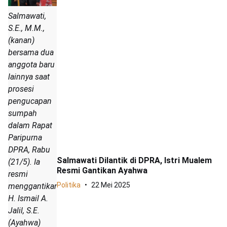
Salmawati,
S.E., M.M.,
(kanan)
bersama dua
anggota baru
lainnya saat
prosesi
pengucapan
sumpah
dalam Rapat
Paripurna
DPRA, Rabu
Salmawati Dilantik di DPRA, Istri Mualem
(21/5). Ia
Resmi Gantikan Ayahwa
resmi
Politika
22 Mei 2025
menggantikan
H. Ismail A.
Jalil, S.E.
(Ayahwa)