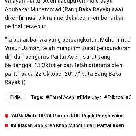
Wilayah Partai Aceh kabupaten Pidie Jaya
Abubakar Muhammad (Bang Baka Rayek) saat
dikonfirmasi pikiranmerdeka.co, membenarkan
perihal tersebut.
“Ia benar, bahwa yang bersangkutan, Muhammad
Yusuf Usman, telah mengirim surat pengunduran
diri dari pengurus Partai Aceh, surat yang
bertanggal 12 Oktober dan telah diterima oleh
partai pada 22 Oktober 2017,” kata Bang Baka
Rayek.()
Pidie
Tags:
#
Partai Aceh
#
Pidie Jaya
#
Pilkada
#
Sop
YARA Minta DPRA Pantau RUU Pajak Penghasilan
Ini Alasan Sop Kreh Kroh Mundur dari Partai Aceh