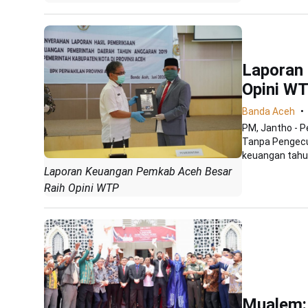
Laporan
Opini W
Banda Aceh
PM, Jantho - 
Tanpa Pengecu
keuangan tahun
Laporan Keuangan Pemkab Aceh Besar
Raih Opini WTP
Mualem: