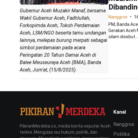
Dibandin
Gubernur Aceh Muzakir Manaf, bersama
Nanggroe
1
Wakil Gubernur Aceh, Fadhlullah,
PM, Banda Ace
Forkopimda Aceh, Tokoh Perdamaian
Gerakan Aceh M
Aceh, LSM/NGO beserta tamu undangan
silam disebut...
lainnya, melepas burung merpati sebagai
simbol perdamaian pada acara
Peringatan 20 Tahun Damai Aceh di
Balee Meuseuraya Aceh (BMA), Banda
Aceh, Jum'at, (15/8/2025).
Kanal
Nanggroe
PikiranMerdeka.co, media berita seputar Aceh
terkini. Mengulas isu hukum, politik, dan
Politika