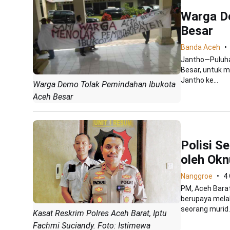
Warga D
Besar
Banda Aceh
Jantho—Puluhan
Besar, untuk 
Jantho ke...
Warga Demo Tolak Pemindahan Ibukota
Aceh Besar
Polisi S
oleh Okn
Nanggroe
4
PM, Aceh Barat
berupaya mela
seorang murid..
Kasat Reskrim Polres Aceh Barat, Iptu
Fachmi Suciandy. Foto: Istimewa