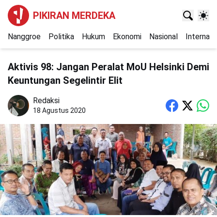
PIKIRAN MERDEKA
Nanggroe
Politika
Hukum
Ekonomi
Nasional
Internasi
Aktivis 98: Jangan Peralat MoU Helsinki Demi
Keuntungan Segelintir Elit
Redaksi
18 Agustus 2020