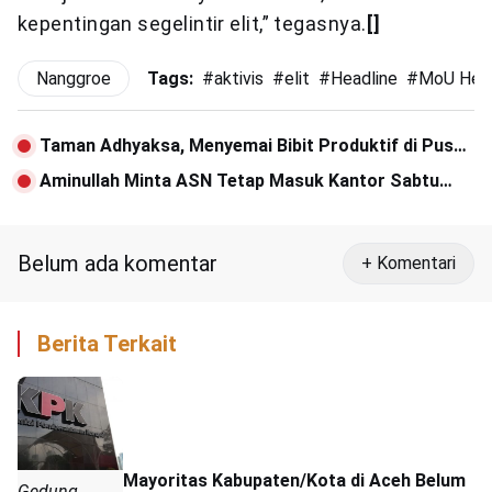
kepentingan segelintir elit,” tegasnya.
[]
Nanggroe
Tags:
#
aktivis
#
elit
#
Headline
#
MoU Hels
Taman Adhyaksa, Menyemai Bibit Produktif di Pusat
Banda Aceh
Aminullah Minta ASN Tetap Masuk Kantor Sabtu
Pekan ini
Belum ada komentar
+ Komentari
Berita Terkait
Mayoritas Kabupaten/Kota di Aceh Belum
Gedung