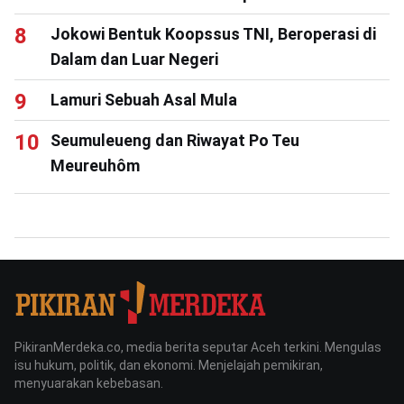
Jokowi Bentuk Koopssus TNI, Beroperasi di
Dalam dan Luar Negeri
Lamuri Sebuah Asal Mula
Seumuleueng dan Riwayat Po Teu
Meureuhôm
PikiranMerdeka.co, media berita seputar Aceh terkini. Mengulas
isu hukum, politik, dan ekonomi. Menjelajah pemikiran,
menyuarakan kebebasan.