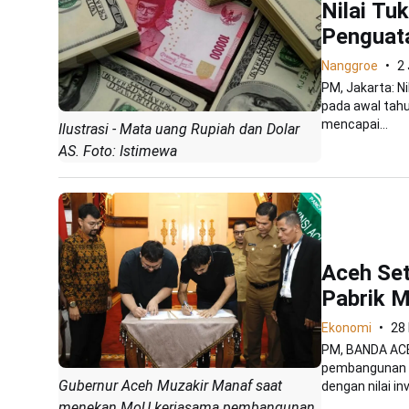
Nilai Tu
Penguata
Nanggroe
2
PM, Jakarta: Ni
pada awal tahu
mencapai...
Ilustrasi - Mata uang Rupiah dan Dolar
AS. Foto: Istimewa
Aceh Set
Pabrik M
Ekonomi
28
PM, BANDA ACE
pembangunan pa
Gubernur Aceh Muzakir Manaf saat
dengan nilai inv
menekan MoU kerjasama pembangunan