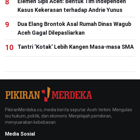
Elemen Sipil Aceh: Bentuk Tim Independen
Kasus Kekerasan terhadap Andrie Yunus
Dua Elang Brontok Asal Rumah Dinas Wagub
Aceh Gagal Dilepasliarkan
Tantri ‘Kotak’ Lebih Kangen Masa-masa SMA
PikiranMerdeka.co, media berita seputar Aceh terkini. Mengulas
isu hukum, politik, dan ekonomi. Menjelajah pemikiran,
menyuarakan kebebasan.
Media Sosial