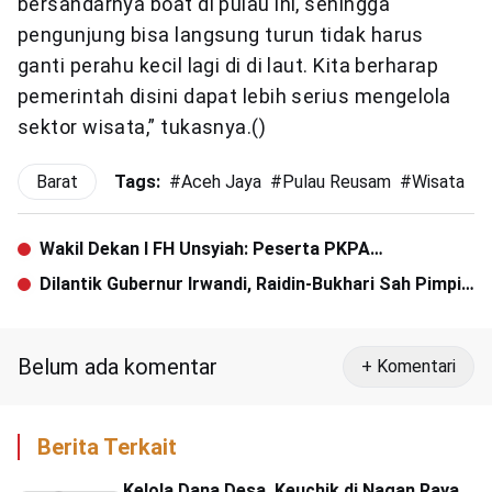
bersandarnya boat di pulau ini, sehingga
pengunjung bisa langsung turun tidak harus
ganti perahu kecil lagi di di laut. Kita berharap
pemerintah disini dapat lebih serius mengelola
sektor wisata,” tukasnya.()
Barat
Tags:
#
Aceh Jaya
#
Pulau Reusam
#
Wisata
Wakil Dekan I FH Unsyiah: Peserta PKPA
Diharapakan Lulus UPA Nasional
Dilantik Gubernur Irwandi, Raidin-Bukhari Sah Pimpin
Aceh Tenggara
Belum ada komentar
+ Komentari
Berita Terkait
Kelola Dana Desa, Keuchik di Nagan Raya