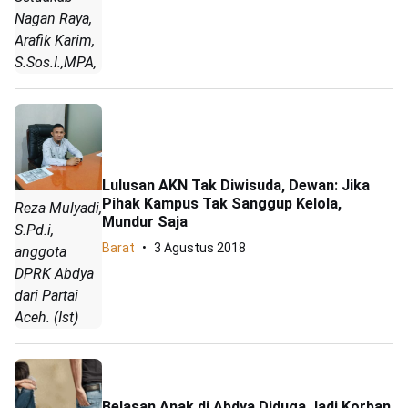
Nagan Raya,
Arafik Karim,
S.Sos.I.,MPA,
Lulusan AKN Tak Diwisuda, Dewan: Jika
Pihak Kampus Tak Sanggup Kelola,
Reza Mulyadi,
Mundur Saja
S.Pd.i,
Barat
3 Agustus 2018
anggota
DPRK Abdya
dari Partai
Aceh. (Ist)
Belasan Anak di Abdya Diduga Jadi Korban