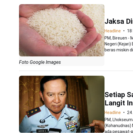
Jaksa D
Headline
18 
PM, Bireuen -
Negeri (Kejari
beras miskin di.
Foto Google Images
Setiap S
Langit I
Headline
24 
PM, Lhokseuma
(Kohanudnas) 
ada pesawat-pe