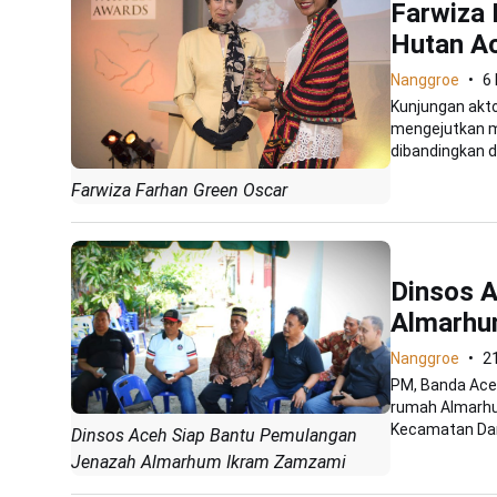
Farwiza
Hutan A
Nanggroe
6
Kunjungan akto
mengejutkan m
dibandingkan d
Farwiza Farhan Green Oscar
Dinsos 
Almarhu
Nanggroe
21
PM, Banda Aceh
rumah Almarh
Kecamatan Daru
Dinsos Aceh Siap Bantu Pemulangan
Jenazah Almarhum Ikram Zamzami