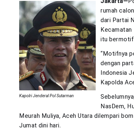
Jakarta—
Po
rumah calon
dari Partai
Kecamatan M
itu bermotif
“Motifnya po
dengan parta
Indonesia Je
Kapolda Ace
Sebelumnya,
Kapolri Jenderal Pol Sutarman
NasDem, Hus
Meurah Muliya, Aceh Utara dilempari bom
Jumat dini hari.