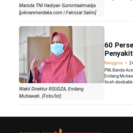
Marsda TNI Hadiyan Sumintaatmadja.
[pikiranmerdeka.com | Fahrizal Salim]
60 Perse
Penyakit
Nanggroe
2
PM, Banda Aceh
Endang Mutiawa
Aceh disebabka
Wakil Direktur RSUDZA, Endang
Mutiawati. (Foto/Ist)