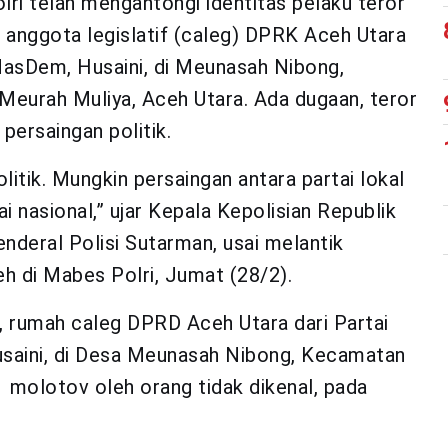
lri telah mengantongi identitas pelaku teror
 anggota legislatif (caleg) DPRK Aceh Utara
 NasDem, Husaini, di Meunasah Nibong,
eurah Muliya, Aceh Utara. Ada dugaan, teror
 persaingan politik.
litik. Mungkin persaingan antara partai lokal
i nasional,” ujar Kepala Kepolisian Republik
nderal Polisi Sutarman, usai melantik
h di Mabes Polri, Jumat (28/2).
 rumah caleg DPRD Aceh Utara dari Partai
aini, di Desa Meunasah Nibong, Kecamatan
 molotov oleh orang tidak dikenal, pada