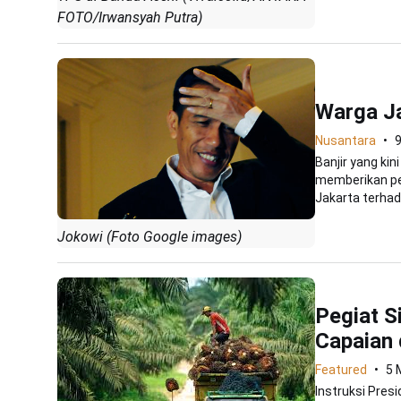
FOTO/Irwansyah Putra)
Warga Ja
Nusantara
9
Banjir yang ki
memberikan pe
Jakarta terhada
Jokowi (Foto Google images)
Pegiat S
Capaian 
Featured
5 
Instruksi Pre