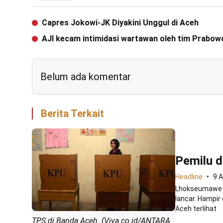
Capres Jokowi-JK Diyakini Unggul di Aceh
AJI kecam intimidasi wartawan oleh tim Prabow
Belum ada komentar
Berita Terkait
Pemilu d
Headline
9 A
Lhokseumawe -
lancar. Hampir
Aceh terlihat
TPS di Banda Aceh. (Viva.co.id/ANTARA