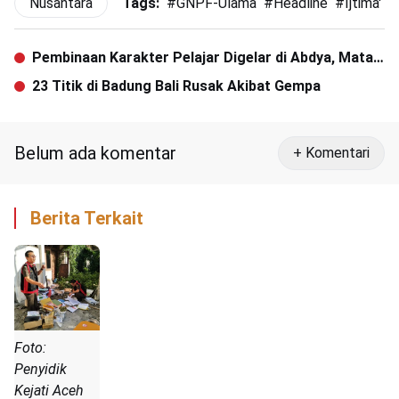
Nusantara
Tags:
#
GNPF-Ulama
#
Headline
#
Ijtima' U
Pembinaan Karakter Pelajar Digelar di Abdya, Mata
Pelajaran Dinul Islam Jadi Wacana
23 Titik di Badung Bali Rusak Akibat Gempa
Belum ada komentar
+ Komentari
Berita Terkait
Foto:
Penyidik
Kejati Aceh