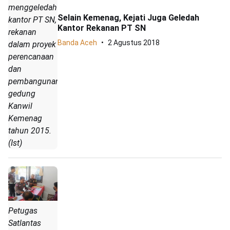
menggeledah
Selain Kemenag, Kejati Juga Geledah
kantor PT SN,
Kantor Rekanan PT SN
rekanan
Banda Aceh
2 Agustus 2018
dalam proyek
perencanaan
dan
pembangunan
gedung
Kanwil
Kemenag
tahun 2015.
(Ist)
Petugas
Satlantas