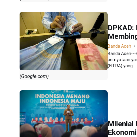
DPKAD: D
Membin
Banda Aceh
Banda Aceh---
pernyataan ya
(FITRA) yang...
(Google.com)
Milenial
Ekonomi 