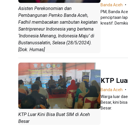
Banda Aceh
Asisten Perekonomian dan
PM, Banda Ace
Pembangunan Pemko Banda Aceh,
penciptaan la
Fadhil membacakan sambutan kegiatan
kreatif. Demikia
Santripreneur Indonesia yang bertema
‘Indonesia Menang, Indonesia Maju’ di
Bustanussalatin, Selasa (28/5/2024).
[Dok. Humas]
KTP Luar
Banda Aceh
Warga luar dae
Besar, kini bi
Besar.
KTP Luar Kini Bisa Buat SIM di Aceh
Besar