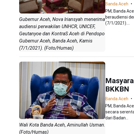
Banda Aceh
PM, Banda Ace
beraudiensi de
Gubernur Aceh, Nova Iriansyah menerima
(7/1/2021)....
audiensi perwakilan UNHCR, UNICEF,
Geutanyoe dan KontraS Aceh di Pendopo
Gubernur Aceh, Banda Aceh, Kamis
(7/1/2021). (Foto/Humas)
Masyarak
BKKBN
Banda Aceh
PM, Banda Aceh
secara serent
dari Badan...
Wali Kota Banda Aceh, Aminullah Usman.
(Foto/Humas)