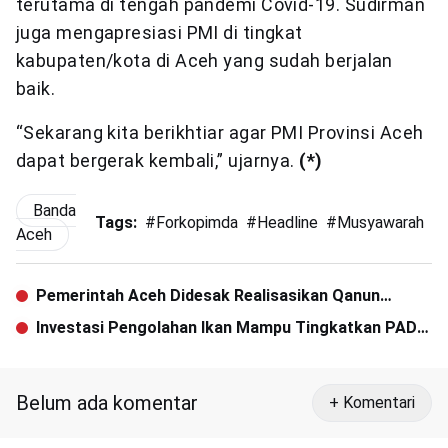
terutama di tengah pandemi Covid-19. Sudirman
juga mengapresiasi PMI di tingkat
kabupaten/kota di Aceh yang sudah berjalan
baik.
“Sekarang kita berikhtiar agar PMI Provinsi Aceh
dapat bergerak kembali,” ujarnya.
(*)
Banda
Tags:
#
Forkopimda
#
Headline
#
Musyawarah
#
Aceh
Pemerintah Aceh Didesak Realisasikan Qanun
Kepemudaan
Investasi Pengolahan Ikan Mampu Tingkatkan PAD
Banda Aceh
Belum ada komentar
+ Komentari