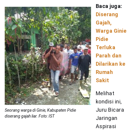
Baca juga:
Diserang
Gajah,
Warga Ginie
Pidie
Terluka
Parah dan
Dilarikan ke
Rumah
Sakit
Melihat
kondisi ini,
Juru Bicara
Seorang warga di Ginie, Kabupaten Pidie
diserang gajah liar. Foto: IST
Jaringan
Aspirasi