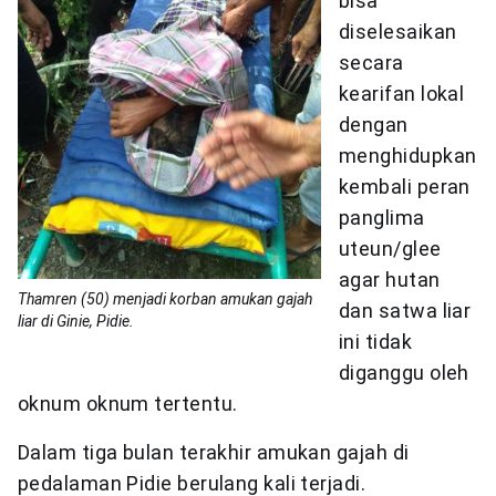
bisa
diselesaikan
secara
kearifan lokal
dengan
menghidupkan
kembali peran
panglima
uteun/glee
agar hutan
Thamren (50) menjadi korban amukan gajah
dan satwa liar
liar di Ginie, Pidie.
ini tidak
diganggu oleh
oknum oknum tertentu.
Dalam tiga bulan terakhir amukan gajah di
pedalaman Pidie berulang kali terjadi.